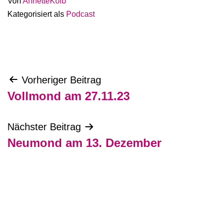
Von
AnnetteKolb
Kategorisiert als
Podcast
Beitragsnavigation
Vorheriger Beitrag
Vollmond am 27.11.23
Nächster Beitrag
Neumond am 13. Dezember