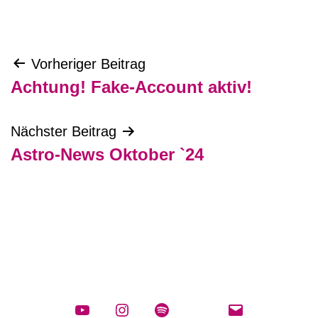
Beitragsnavigation
Vorheriger Beitrag
Achtung! Fake-Account aktiv!
Nächster Beitrag
Astro-News Oktober `24
YouTube
Instagram
spotify
E-