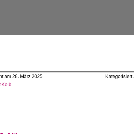
cht am
28. März 2025
Kategorisiert
eKolb
ion