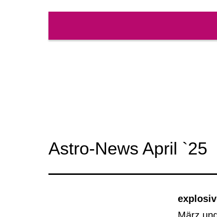
Zum
Inhalt
springen
Astro-News April `25
explosi
März und