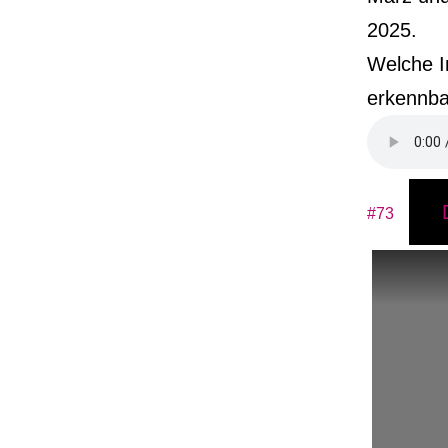
2025.
Welche In
erkennbar
#73