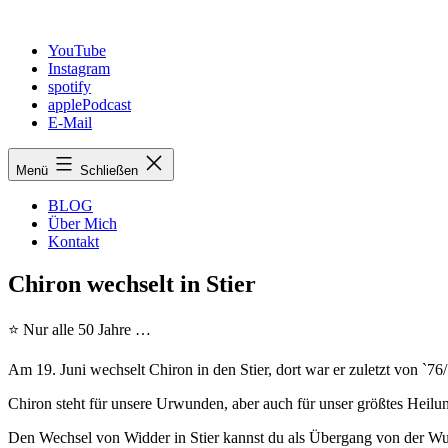
Zum
Inhalt
YouTube
springen
Instagram
spotify
applePodcast
E-Mail
Menü
Schließen
BLOG
Über Mich
Kontakt
Chiron wechselt in Stier
⭐️ Nur alle 50 Jahre …
Am 19. Juni wechselt Chiron in den Stier, dort war er zuletzt von `76/
Chiron steht für unsere Urwunden, aber auch für unser größtes Heilu
Den Wechsel von Widder in Stier kannst du als Übergang von der Wun