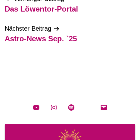
Beitragsnavigation
Das Löwentor-Portal
Nächster Beitrag
Astro-News Sep. `25
YouTube
Instagram
spotify
E-
Mail