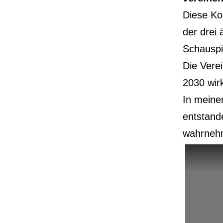
Diese Ko
der drei 
Schauspi
Die Verei
2030 wir
In mein
entstand
wahrneh