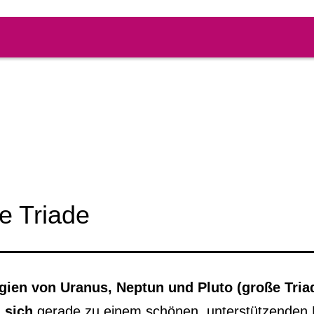
ße Triade
gien von Uranus, Neptun und Pluto (große Tria
 sich
gerade zu einem schönen, unterstützenden 