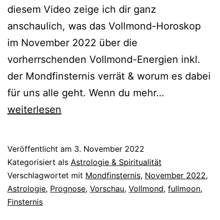
diesem Video zeige ich dir ganz
anschaulich, was das Vollmond-Horoskop
im November 2022 über die
vorherrschenden Vollmond-Energien inkl.
der Mondfinsternis verrät & worum es dabei
Vollmond
für uns alle geht. Wenn du mehr…
am
weiterlesen
8.11.22
Veröffentlicht am
3. November 2022
Kategorisiert als
Astrologie & Spiritualität
Verschlagwortet mit
Mondfinsternis
,
November 2022
,
Astrologie
,
Prognose
,
Vorschau
,
Vollmond
,
fullmoon
,
Finsternis