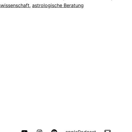
swissenschaft
,
astrologische Beratung
YouTube
Instagram
spotify
E-
applePodcast