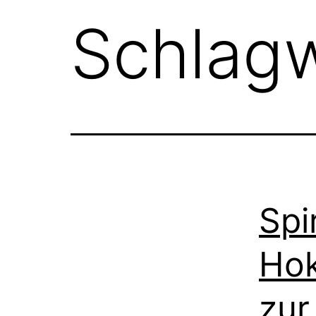
Schlag
Spi
Hok
zur