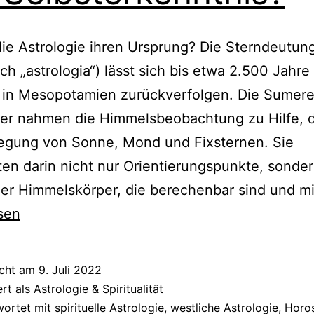
ie Astrologie ihren Ursprung? Die Sterndeutun
sch „astrologia“) lässt sich bis etwa 2.500 Jahre
s in Mesopotamien zurückverfolgen. Die Sumere
ier nahmen die Himmelsbeobachtung zu Hilfe, d
egung von Sonne, Mond und Fixsternen. Sie
en darin nicht nur Orientierungspunkte, sonde
er Himmelskörper, die berechenbar sind und m
sen
icht am
9. Juli 2022
ert als
Astrologie & Spiritualität
wortet mit
spirituelle Astrologie
,
westliche Astrologie
,
Horo