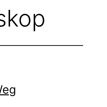
skop
Weg