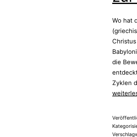
Wo hat d
(griechi
Christu
Babylon
die Bew
entdeckt
Zyklen d
weiterle
Veröffentl
Kategorisi
Verschlag