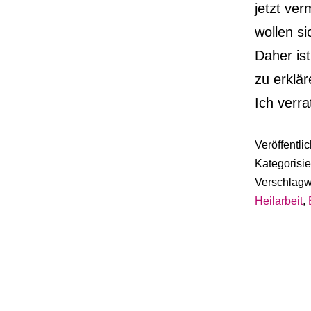
jetzt ve
wollen s
Daher is
zu erklä
Ich verr
Veröffentli
Kategorisie
Verschlagw
Heilarbeit
,