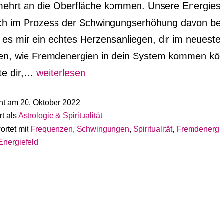
rmehrt an die Oberfläche kommen. Unsere Energie
ich im Prozess der Schwingungserhöhung davon be
t es mir ein echtes Herzensanliegen, dir im neuest
ren, wie Fremdenergien in dein System kommen k
Fremdenergien
ate dir,…
weiterlesen
betreffen
cht am
20. Oktober 2022
uns
rt als
Astrologie & Spiritualität
alle
ortet mit
Frequenzen
,
Schwingungen
,
Spiritualität
,
Fremdenerg
Energiefeld