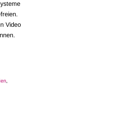
systeme
freien.
en Video
önnen.
ien
,