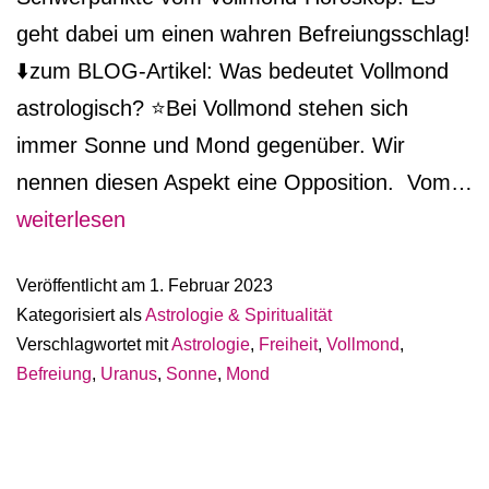
geht dabei um einen wahren Befreiungsschlag!
⬇️zum BLOG-Artikel: Was bedeutet Vollmond
astrologisch? ⭐️Bei Vollmond stehen sich
immer Sonne und Mond gegenüber. Wir
nennen diesen Aspekt eine Opposition. Vom…
Vollmond
weiterlesen
am
Veröffentlicht am
1. Februar 2023
5.2.23
Kategorisiert als
Astrologie & Spiritualität
Verschlagwortet mit
Astrologie
,
Freiheit
,
Vollmond
,
Befreiung
,
Uranus
,
Sonne
,
Mond