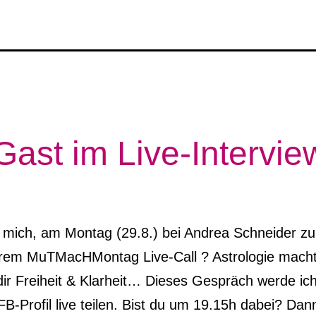
Gast im Live-Intervie
e mich, am Montag (29.8.) bei Andrea Schneider z
ihrem MuTMacHMontag Live-Call ? Astrologie mach
dir Freiheit & Klarheit… Dieses Gespräch werde ich
B-Profil live teilen. Bist du um 19.15h dabei? Dan