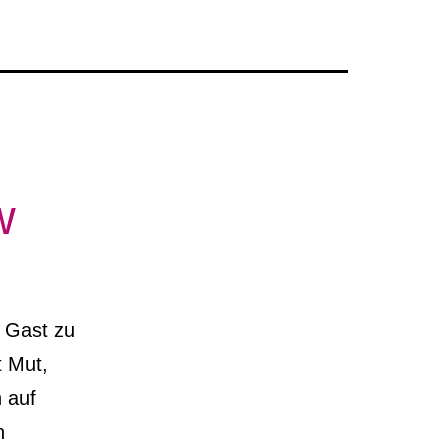
w
u Gast zu
t Mut,
 auf
n