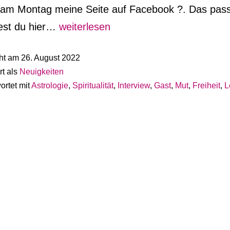
am Montag meine Seite auf Facebook ?. Das pas
Zu
dest du hier…
weiterlesen
Gast
cht am
26. August 2022
im
rt als
Neuigkeiten
Live-
ortet mit
Astrologie
,
Spiritualität
,
Interview
,
Gast
,
Mut
,
Freiheit
,
L
Interview